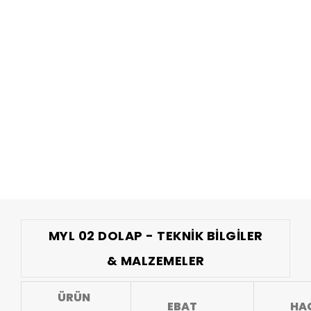
MYL 02 DOLAP - TEKNIK BILGILER
& MALZEMELER
ÜRÜN
EBAT
HA