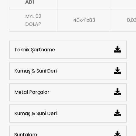
ADI
MYL 02
40x41x83
0,0
DOLAP
Teknik Şartname
Kumaş & Suni Deri
Metal Parçalar
Kumaş & Suni Deri
Suntalam