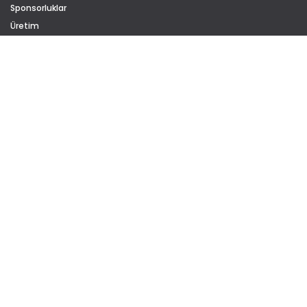
Sponsorluklar
Üretim
Kariyer
Sürdürülebilirlik
Sertifikalar
Gizlilik Politikası
Çerez Politikası
KATEGORİLER
Ofis Mobilyaları
Ofis Koltukları
Kanepeler
Sinema & Konferans
ÇÖZÜMLER
Eğitim