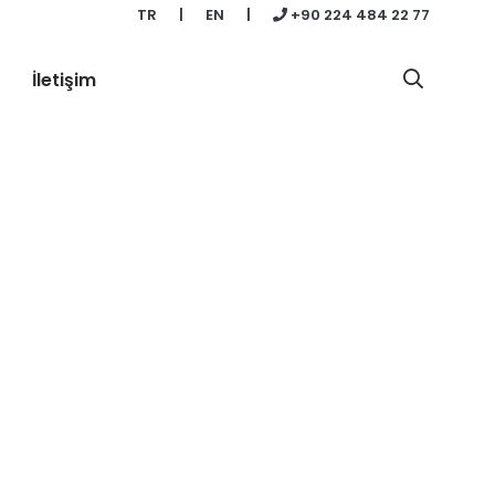
TR
|
EN
|
+90 224 484 22 77
İletişim