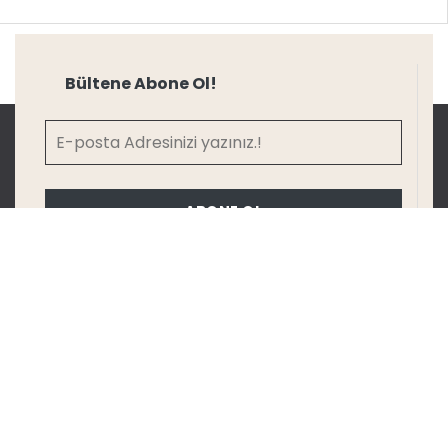
Bültene Abone Ol!
ABONE OL
Katalog
KATALOG İNDİR
KARTELA İNDİR