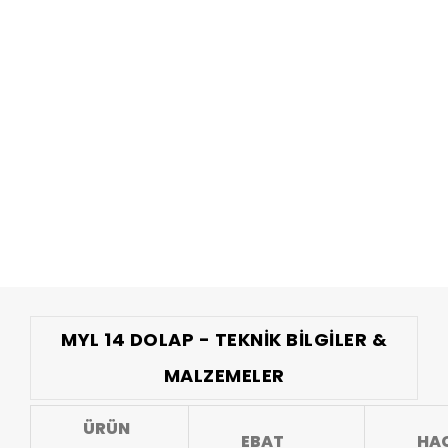
MYL 14 DOLAP - TEKNIK BILGILER &
MALZEMELER
ÜRÜN
EBAT
HA