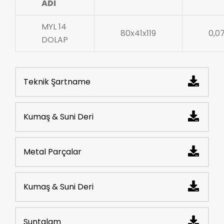
ADI
MYL 14
80x41x119
0,0
DOLAP
Teknik Şartname
Kumaş & Suni Deri
Metal Parçalar
Kumaş & Suni Deri
Suntalam