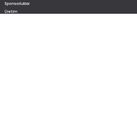
Sponsorluklar
Üretim
Kariyer
Sürdürülebilirlik
Sertifikalar
Gizlilik Politikası
Çerez Politikası
KATEGORİLER
Ofis Mobilyaları
Ofis Koltukları
Kanepeler
Sinema & Konferans
ÇÖZÜMLER
Eğitim